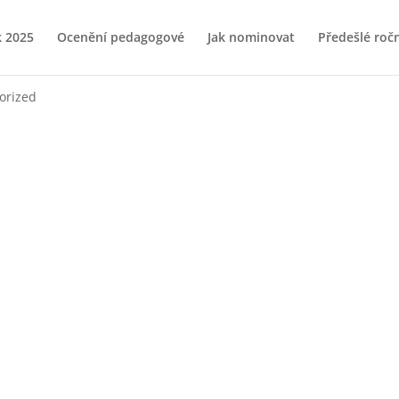
k 2025
Ocenění pedagogové
Jak nominovat
Předešlé roč
orized