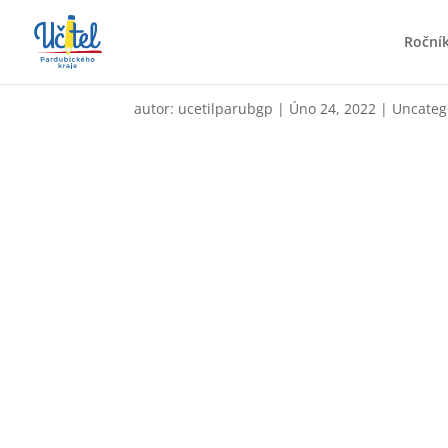
Roční
Tomáš Otawa
autor:
ucetilparubgp
|
Úno 24, 2022
|
Uncateg