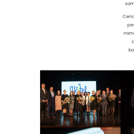
samo
Cena
pe
mimo
ka