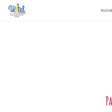
Roční
P