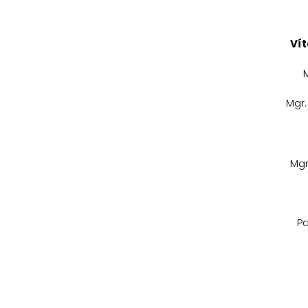
Vít
Mgr.
Mgr
Pa