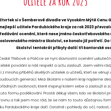
učitele za rok 2023
 čtvrtek si v Šemberově divadle ve Vysokém Mýtě Cen
 nejlepší učitele Pardubického kraje za rok 2023 převza
ředávání ocenění, které nese jméno českotřebovského 
oslovenského ministra školství, se konalo již potřetí. Do
školství tentokrát přibyly další tři kantorské os
České Třebové a Poličce se nyní slavnostní ocenění uskutečn
telské povolání si náš respekt a úctu zaslouží. Jsem velmi rád,
í z mnoha příběhů skvělých učitelek a učitelů, kteří se věnuj
budoucích generací. Mezi školami v našem kraji najdeme desí
řádných osobností, které inspirují kolem sebe a zaslouží si z
tuto formu poděkování. Prosté děkuji všem, kdo ve školství pra
rovnu a tak jsem moc rád, že se nám to touto důstojnou for
ku Pardubického kraje daří. Ostatně i pohledy do očí, radost,