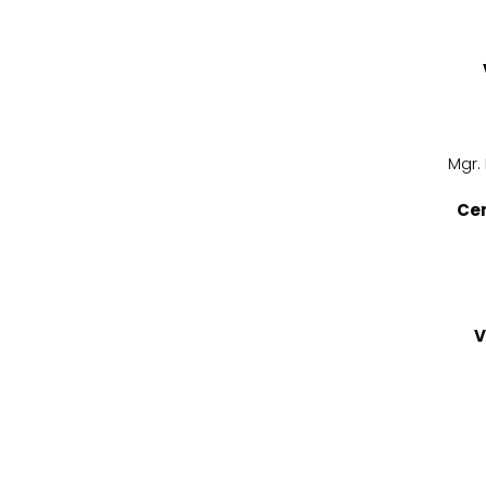
Mgr. 
Cen
V