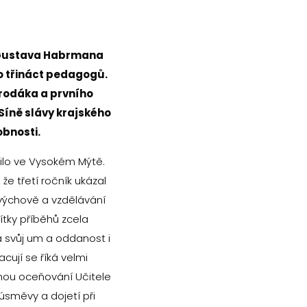
u Gustava Habrmana
lo třináct pedagogů.
rodáka a prvního
 Síně slávy krajského
obnosti.
ilo ve Vysokém Mýtě.
 že třetí ročník ukázal
í výchově a vzdělávání
tky příběhů zcela
a svůj um a oddanost i
cují se říká velmi
mou oceňování Učitele
 úsměvy a dojetí při