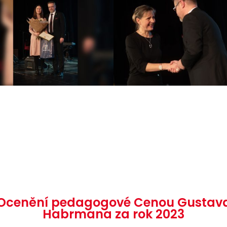
Ocenění pedagogové Cenou Gustav
Habrmana za rok 2023