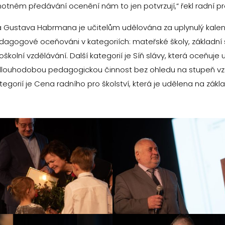
tném předávání ocenění nám to jen potvrzují,“ řekl radní pro
 Gustava Habrmana je učitelům udělována za uplynulý kalend
dagogové oceňováni v kategoriích: mateřské školy, základní šk
školní vzdělávání. Další kategorií je Síň slávy, která oceňuje 
dlouhodobou pedagogickou činnost bez ohledu na stupeň vzd
tegorií je Cena radního pro školství, která je udělena na zákl