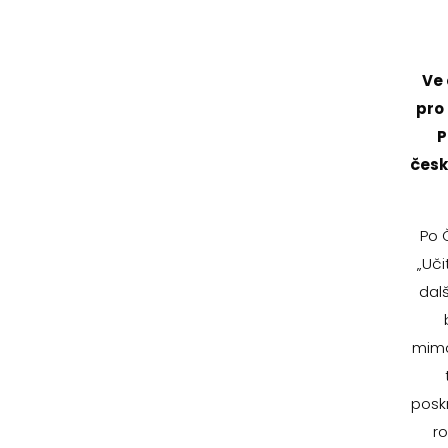
Ve
pro
P
česk
Po 
„Uči
dalš
mimo
posk
ro