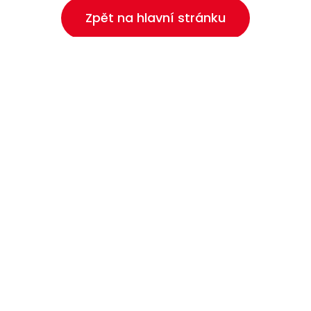
Zpět na hlavní stránku
ých stránek je Pardubický kraj.
KRAJSKÝ ÚŘAD PARDUBICKÉHO KRAJE
Komenského nám. 125